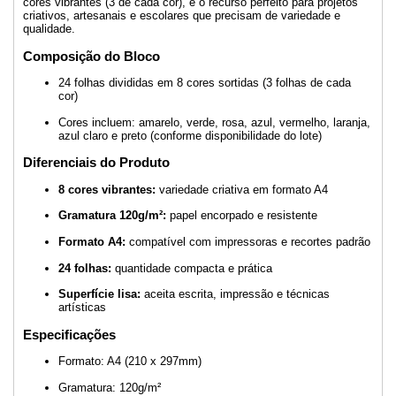
cores vibrantes (3 de cada cor), é o recurso perfeito para projetos
criativos, artesanais e escolares que precisam de variedade e
qualidade.
Composição do Bloco
24 folhas divididas em 8 cores sortidas (3 folhas de cada
cor)
Cores incluem: amarelo, verde, rosa, azul, vermelho, laranja,
azul claro e preto (conforme disponibilidade do lote)
Diferenciais do Produto
8 cores vibrantes:
variedade criativa em formato A4
Gramatura 120g/m²:
papel encorpado e resistente
Formato A4:
compatível com impressoras e recortes padrão
24 folhas:
quantidade compacta e prática
Superfície lisa:
aceita escrita, impressão e técnicas
artísticas
Especificações
Formato: A4 (210 x 297mm)
Gramatura: 120g/m²