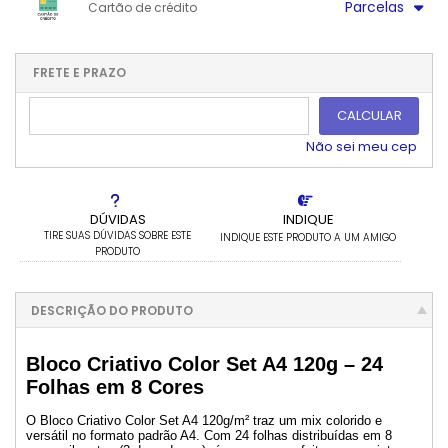
.
.
Parcelas
Cartão de crédito
.
.
.
.
.
.
.
1x sem juros de R$ 11,99
7x com juros de R$ 2,11
2x com juros de R$ 6,36
8x com juros de R$ 1,90
FRETE E PRAZO
3x com juros de R$ 4,37
9x com juros de R$ 1,74
CALCULAR
4x com juros de R$ 3,37
10x com juros de R$ 1,61
5x com juros de R$ 2,78
11x com juros de R$ 1,51
Não sei meu cep
6x com juros de R$ 2,39
12x com juros de R$ 1,42
DÚVIDAS
INDIQUE
TIRE SUAS DÚVIDAS SOBRE ESTE
INDIQUE ESTE PRODUTO A UM AMIGO
PRODUTO
DESCRIÇÃO DO PRODUTO
Bloco Criativo Color Set A4 120g – 24
Folhas em 8 Cores
O Bloco Criativo Color Set A4 120g/m² traz um mix colorido e
versátil no formato padrão A4. Com 24 folhas distribuídas em 8