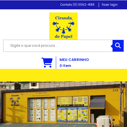
(11) 5562-4188
Fazer login
MEU CARRINHO
0
Item