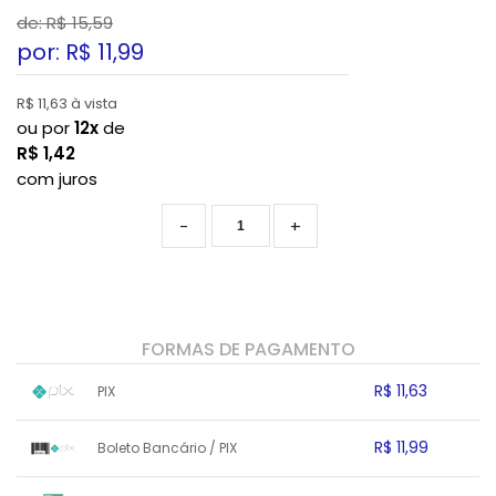
de: R$
15,59
por: R$
11,99
R$ 11,63 à vista
ou por
12x
de
R$
1,42
com juros
-
+
FORMAS DE PAGAMENTO
R$ 11,63
PIX
1x sem juros de R$ 11,63
.
.
.
.
R$ 11,99
Boleto Bancário / PIX
.
.
.
.
.
.
.
1x sem juros de R$ 11,99
.
.