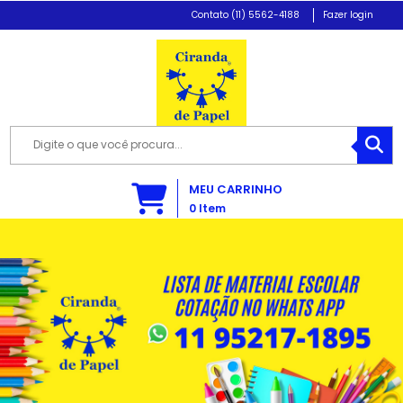
(11) 5562-4188
Fazer login
MEU CARRINHO
0
Item