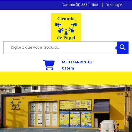
(11) 5562-4188
Fazer login
MEU CARRINHO
0
Item