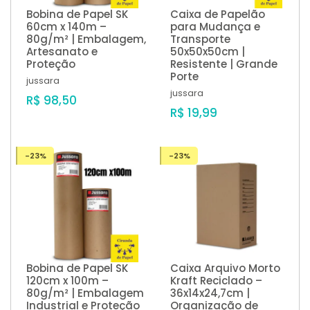
Bobina de Papel SK
Caixa de Papelão
60cm x 140m –
para Mudança e
80g/m² | Embalagem,
Transporte
Artesanato e
50x50x50cm |
Proteção
Resistente | Grande
Porte
jussara
jussara
R$ 98,50
R$ 19,99
-23%
-23%
Bobina de Papel SK
Caixa Arquivo Morto
120cm x 100m –
Kraft Reciclado –
80g/m² | Embalagem
36x14x24,7cm |
Industrial e Proteção
Organização de