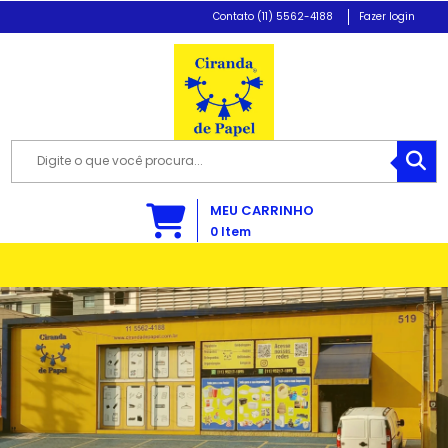
(11) 5562-4188
Fazer login
MEU CARRINHO
0
Item