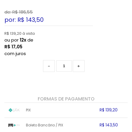
de: R$
186,55
por: R$
143,50
R$ 139,20 à vista
ou por
12x
de
R$
17,05
com juros
-
+
FORMAS DE PAGAMENTO
R$ 139,20
PIX
1x sem juros de R$ 139,20
.
.
.
.
R$ 143,50
Boleto Bancário / PIX
.
.
.
.
.
.
.