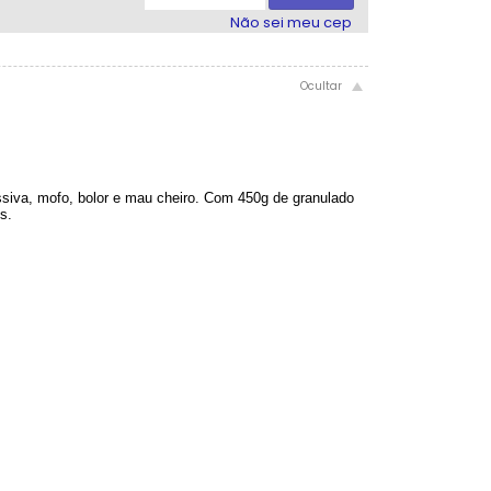
7x com juros de R$ 8,43
11x com juros de R$ 6,04
Não sei meu cep
8x com juros de R$ 7,60
12x com juros de R$ 5,70
ssiva, mofo, bolor e mau cheiro. Com 450g de granulado
s.