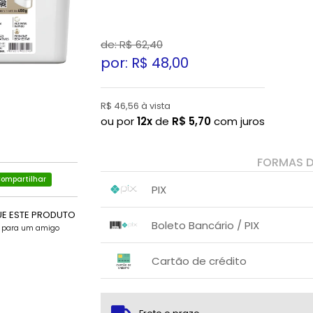
de: R$
62,40
por: R$
48,00
R$ 46,56 à vista
ou por
12x
de
R$
5,70
com juros
FORMAS 
ompartilhar
PIX
UE ESTE PRODUTO
1x sem juros de R$ 46,56
.
.
.
.
Boleto Bancário / PIX
.
e para um amigo
.
1x sem juros de R$ 48,00
.
.
.
.
Cartão de crédito
.
.
1x sem juros de R$ 48,00
2x com juros de R$ 25,46