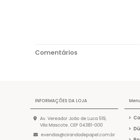
Comentários
INFORMAÇÕES DA LOJA
Men
>
Co
Av. Vereador João de Luca 519,
Vila Mascote. CEP 04381-000
>
Dú
evendas@cirandadepapel.com.br
>
Pol