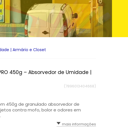
ade | Armário e Closet
 PRO 450g – Absorvedor de Umidade |
(7896013404668)
com 450g de granulado absorvedor de
jetos contra mofo, bolor e odores em
.
mais informações