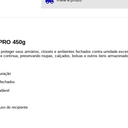
Frete e prazo
3x com juros de R$ 17,48
4x com juros de R$ 13,51
 PRO 450g
 proteger seus armários, closets e ambientes fechados contra umidade exce
a e contínua, preservando roupas, calçados, bolsas e outros itens armazenado
duração
 fechados
adável
so do recipiente