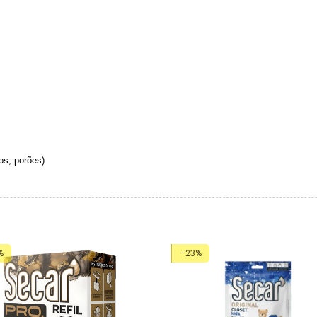
s
os, porões)
%
-23%