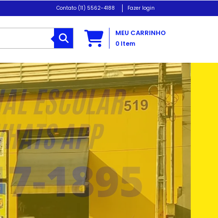
(11) 5562-4188
Fazer login
MEU CARRINHO
0
Item