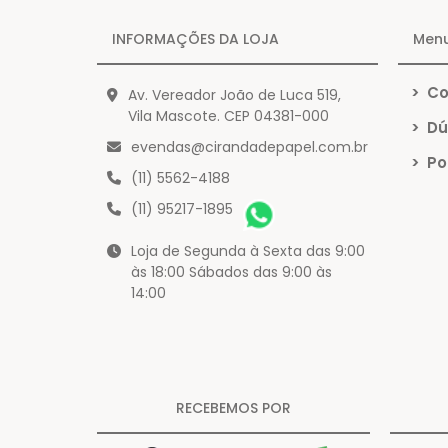
INFORMAÇÕES DA LOJA
Men
>
Co
Av. Vereador João de Luca 519,
Vila Mascote. CEP 04381-000
>
Dú
evendas@cirandadepapel.com.br
>
Pol
(11) 5562-4188
(11) 95217-1895
Loja de Segunda à Sexta das 9:00
às 18:00 Sábados das 9:00 às
14:00
RECEBEMOS POR