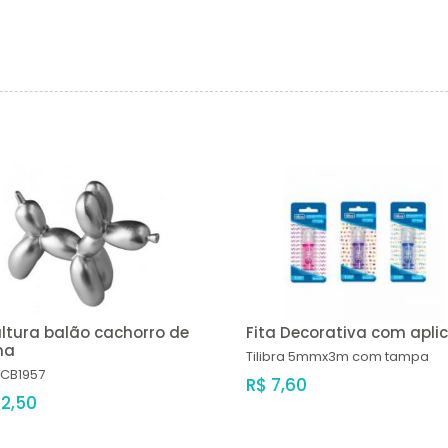
ltura balão cachorro de
Fita Decorativa com apli
na
Tilibra
5mmx3m com tampa
CB1957
R$ 7,60
22,50