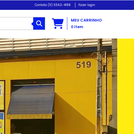
(11) 5562-4188
Fazer login
MEU CARRINHO
0
Item