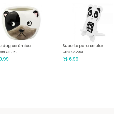
o dog cerâmica
Suporte para celular
ent
CB2150
Clink
CK2961
9,99
R$ 6,99