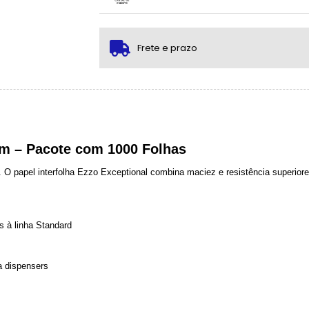
.
1x sem juros de R$ 26,10
2x com juros de R$ 13,84
Frete e prazo
3x com juros de R$ 9,51
4x com juros de R$ 7,34
cm – Pacote com 1000 Folhas
O papel interfolha Ezzo Exceptional combina maciez e resistência superiores
s à linha Standard
a dispensers