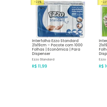
-23%
-23
Interfolha Ezzo Standard
Inte
21x19cm – Pacote com 1000
21x1
Folhas | Econômica | Para
Folh
Dispenser
Dis
Ezzo
Standard
Ezzo
R$ 11,99
R$ 1