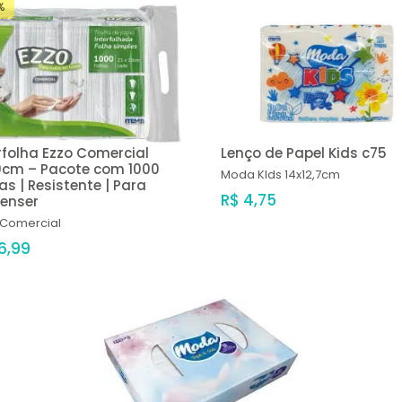
%
rfolha Ezzo Comercial
Lenço de Papel Kids c75
9cm – Pacote com 1000
Moda
KIds 14x12,7cm
as | Resistente | Para
R$ 4,75
penser
Comercial
6,99