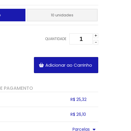
e
10 unidades
+
QUANTIDADE
-
Adicionar ao Carrinho
DE PAGAMENTO
R$ 25,32
.
.
.
.
R$ 26,10
.
.
.
.
.
Parcelas
.