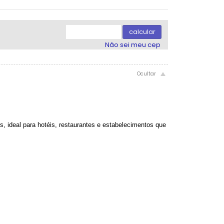
5x com juros de R$ 6,05
9x com juros de R$ 3,78
6x com juros de R$ 5,19
10x com juros de R$ 3,51
calcular
7x com juros de R$ 4,59
11x com juros de R$ 3,28
Não sei meu cep
8x com juros de R$ 4,13
12x com juros de R$ 3,10
, ideal para hotéis, restaurantes e estabelecimentos que