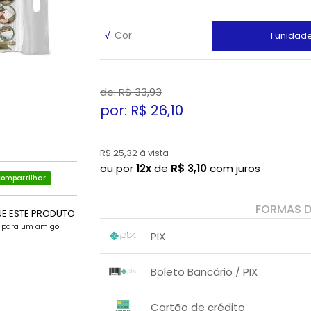
√
Cor
1 unidad
de: R$
33,93
por: R$
26,10
R$ 25,32 à vista
ou por
12x
de
R$
3,10
com juros
ompartilhar
FORMAS 
UE ESTE PRODUTO
e para um amigo
PIX
1x sem juros de R$ 25,32
.
.
.
.
Boleto Bancário / PIX
.
.
1x sem juros de R$ 26,10
.
.
.
.
Cartão de crédito
.