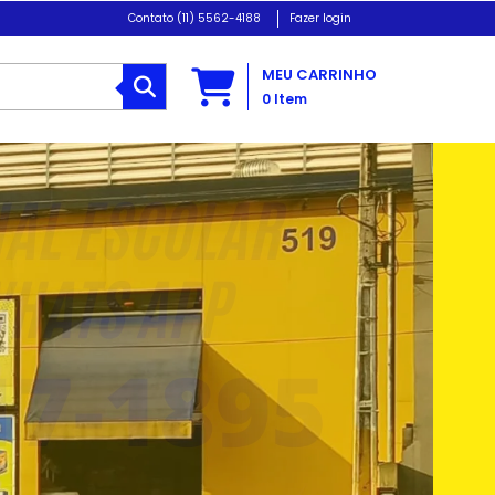
(11) 5562-4188
Fazer login
MEU CARRINHO
0
Item