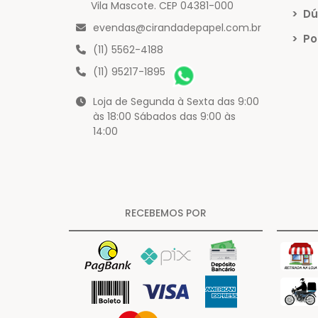
Vila Mascote. CEP 04381-000
>
Dú
evendas@cirandadepapel.com.br
>
Pol
(11) 5562-4188
(11) 95217-1895
Loja de Segunda à Sexta das 9:00
às 18:00 Sábados das 9:00 às
14:00
RECEBEMOS POR