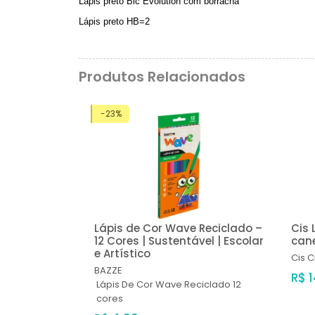
Lápis preto Bic Evolution com borracha
Lápis preto HB=2
Produtos Relacionados
-23%
Lápis de Cor Wave Reciclado –
Cis 
12 Cores | Sustentável | Escolar
can
e Artístico
Cis
C
BAZZE
R$ 
Lápis De Cor Wave Reciclado 12
cores