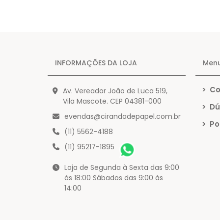
INFORMAÇÕES DA LOJA
Men
>
Co
Av. Vereador João de Luca 519,
Vila Mascote. CEP 04381-000
>
Dú
evendas@cirandadepapel.com.br
>
Pol
(11) 5562-4188
(11) 95217-1895
Loja de Segunda à Sexta das 9:00
às 18:00 Sábados das 9:00 às
14:00