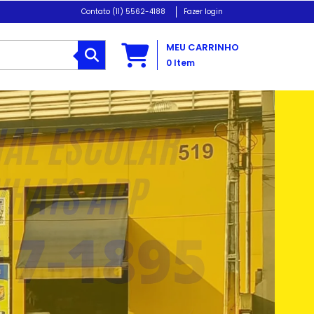
(11) 5562-4188
Fazer login
MEU CARRINHO
0
Item