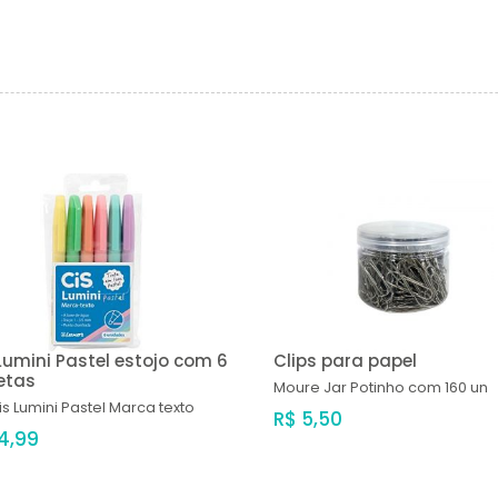
Lumini Pastel estojo com 6
Clips para papel
etas
Moure Jar
Potinho com 160 un
is Lumini Pastel Marca texto
R$ 5,50
14,99