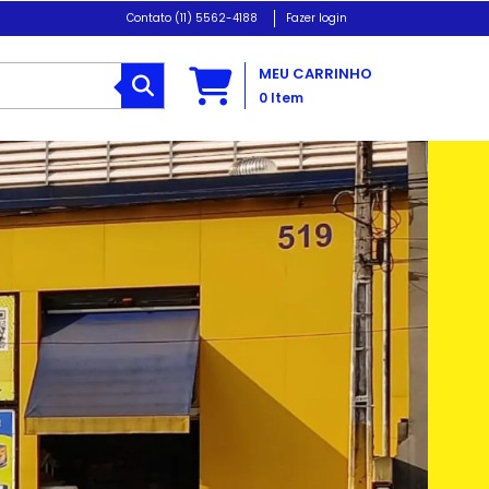
(11) 5562-4188
Fazer login
MEU CARRINHO
0
Item