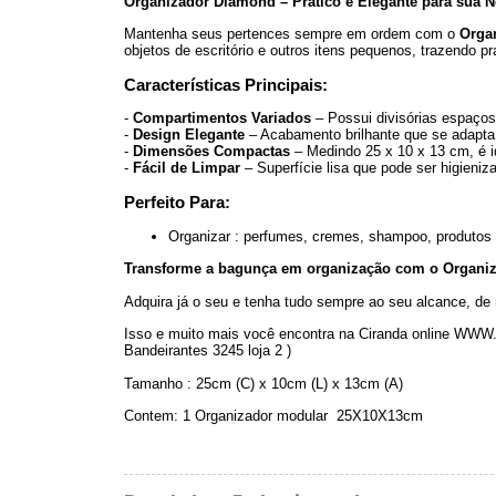
Organizador Diamond – Prático e Elegante para sua 
Mantenha seus pertences sempre em ordem com o
Orga
objetos de escritório e outros itens pequenos, trazendo pra
Características Principais:
-
Compartimentos Variados
– Possui divisórias espaçosa
-
Design Elegante
– Acabamento brilhante que se adapta a
-
Dimensões Compactas
– Medindo 25 x 10 x 13 cm, é i
-
Fácil de Limpar
– Superfície lisa que pode ser higieniz
Perfeito Para:
Organizar : perfumes, cremes, shampoo, produtos
Transforme a bagunça em organização com o Organi
Adquira já o seu e tenha tudo sempre ao seu alcance, de 
Isso e muito mais você encontra na Ciranda online WW
Bandeirantes 3245 loja 2 )
Tamanho : 25cm (C) x 10cm (L) x 13cm (A)
Contem: 1 Organizador modular 25X10X13cm