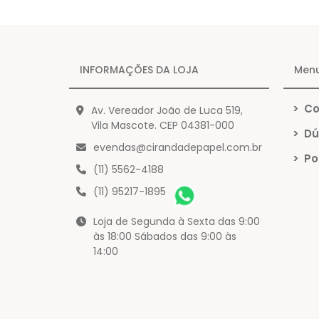
INFORMAÇÕES DA LOJA
Men
>
Co
Av. Vereador João de Luca 519,
Vila Mascote. CEP 04381-000
>
Dú
evendas@cirandadepapel.com.br
>
Pol
(11) 5562-4188
(11) 95217-1895
Loja de Segunda à Sexta das 9:00
às 18:00 Sábados das 9:00 às
14:00