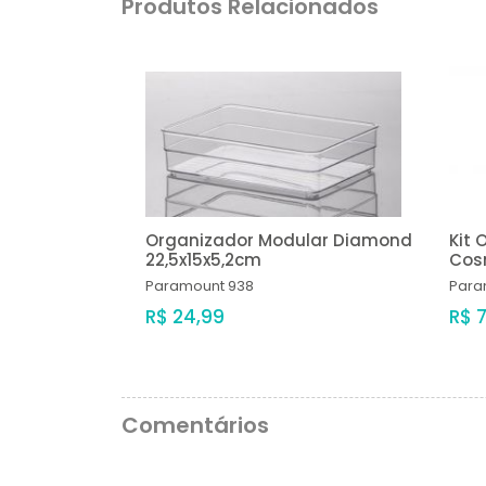
Produtos Relacionados
Organizador Modular Diamond
Kit 
22,5x15x5,2cm
Cosm
Paramount
938
Para
R$ 24,99
R$ 
Comentários