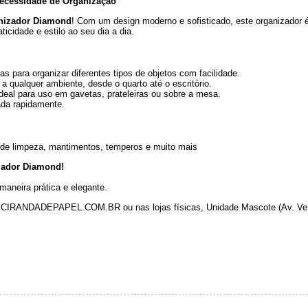
Necessidade de Organização
nizador Diamond
! Com um design moderno e sofisticado, este organizador é
ticidade e estilo ao seu dia a dia.
s para organizar diferentes tipos de objetos com facilidade.
 qualquer ambiente, desde o quarto até o escritório.
deal para uso em gavetas, prateleiras ou sobre a mesa.
ada rapidamente.
 de limpeza, mantimentos, temperos e muito mais
zador Diamond!
maneira prática e elegante.
W.CIRANDADEPAPEL.COM.BR ou nas lojas físicas, Unidade Mascote (Av. Ver