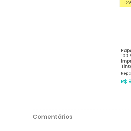
-23
Pape
100 
Impr
Tint
Repo
R$ 
Comentários