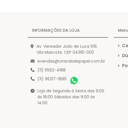
INFORMAÇÕES DA LOJA
Men
>
Co
Av. Vereador João de Luca 519,
Vila Mascote. CEP 04381-000
>
Dú
evendas@cirandadepapel.com.br
>
Pol
(11) 5562-4188
(11) 95217-1895
Loja de Segunda à Sexta das 9:00
às 18:00 Sábados das 9:00 às
14:00