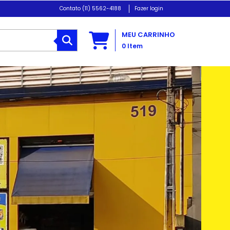
(11) 5562-4188
Fazer login
MEU CARRINHO
0
Item