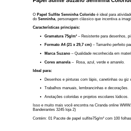
Papel Sulfite Suzano Senninha Colorido
O
Papel Sulfite Senninha Colorido
é ideal para ativida
do
Senninha
, personagem clássico que incentiva a imag
Características principais:
Gramatura 75g/m²
– Resistente para desenhos, pin
Formato A4 (21 x 29,7 cm)
– Tamanho perfeito par
Marca Suzano
– Qualidade reconhecida em materia
Cores amarela
–
Rosa, azul, verde e amarelo.
Ideal para:
Desenhos e pinturas com lápis, canetinhas ou giz 
Trabalhos manuais, lembrancinhas e decorações.
Anotações coloridas e projetos escolares lúdicos.
Isso e muito mais você encontra na Ciranda online WW
Bandeirantes 3245 loja 2)
Contém: 01 Pacote de papel sulfite75g/m² com 100 folha