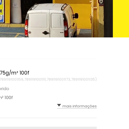
 75g/m² 100f
7891191001159,7891191001111,7891191001173,7891191001135)
orido
² 100f
mais informações