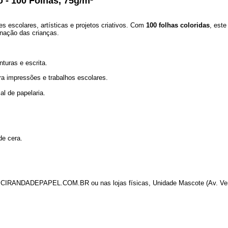
 - 100 Folhas, 75g/m²
des escolares, artísticas e projetos criativos. Com
100 folhas coloridas
, este
inação das crianças.
turas e escrita.
a impressões e trabalhos escolares.
l de papelaria.
de cera.
W.CIRANDADEPAPEL.COM.BR ou nas lojas físicas, Unidade Mascote (Av. Ver
s