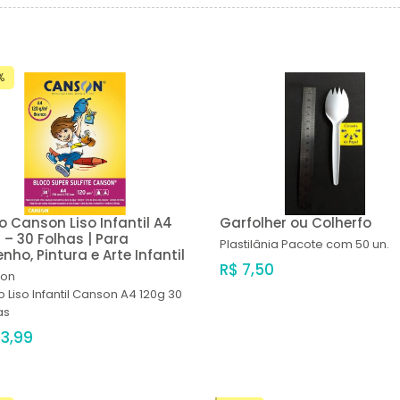
%
o Canson Liso Infantil A4
Garfolher ou Colherfo
 – 30 Folhas | Para
Plastilânia
Pacote com 50 un.
nho, Pintura e Arte Infantil
R$ 7,50
on
o Liso Infantil Canson A4 120g 30
as
23,99