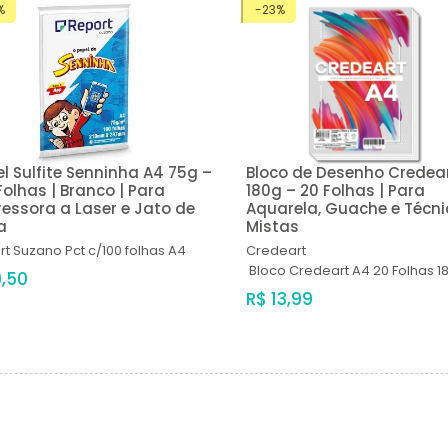
%
-23%
l Sulfite Senninha A4 75g –
Bloco de Desenho Credea
Folhas | Branco | Para
180g – 20 Folhas | Para
essora a Laser e Jato de
Aquarela, Guache e Técn
a
Mistas
rt Suzano
Pct c/100 folhas A4
Credeart
Bloco Credeart A4 20 Folhas 1
9,50
R$ 13,99