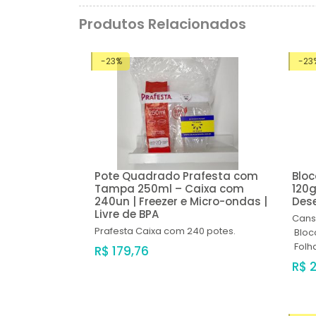
Produtos Relacionados
-23%
-23
Pote Quadrado Prafesta com
Bloc
Tampa 250ml – Caixa com
120g
240un | Freezer e Micro-ondas |
Dese
Livre de BPA
Cans
Prafesta
Caixa com 240 potes.
Bloc
Folh
R$ 179,76
R$ 