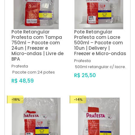
Pote Retangular
Pote Retangular
Prafesta com Tampa
Prafesta com Lacre
750ml – Pacote com
500ml – Pacote com
24un | Freezer e
10un | Delivery |
Micro-ondas | Livre de
Freezer e Micro-ondas
BPA
Prafesta
Prafesta
500ml retangular c/ lacre.
Pacote com 24 potes
R$ 25,50
R$ 48,59
-16%
-14%