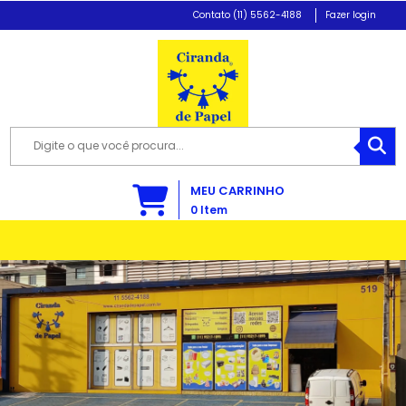
(11) 5562-4188
Fazer login
MEU CARRINHO
0
Item