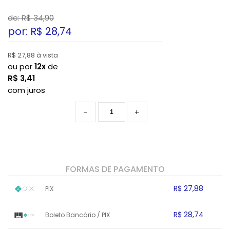
de: R$
34,90
por: R$
28,74
R$ 27,88 à vista
ou por
12x
de
R$
3,41
com juros
-
+
FORMAS DE PAGAMENTO
R$ 27,88
PIX
1x sem juros de R$ 27,88
.
.
.
.
R$ 28,74
Boleto Bancário / PIX
.
.
.
.
.
.
.