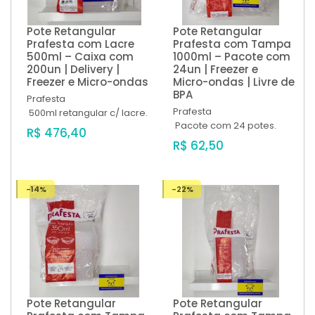
Pote Retangular
Pote Retangular
Prafesta com Lacre
Prafesta com Tampa
500ml – Caixa com
1000ml – Pacote com
200un | Delivery |
24un | Freezer e
Freezer e Micro-ondas
Micro-ondas | Livre de
BPA
Prafesta
Prafesta
500ml retangular c/ lacre.
Pacote com 24 potes.
R$ 476,40
R$ 62,50
-14%
-22%
Pote Retangular
Pote Retangular