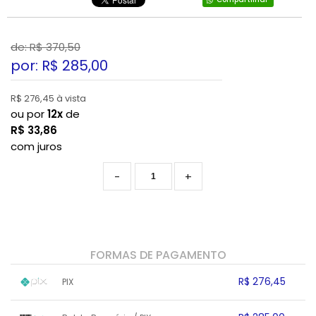
de: R$
370,50
por: R$
285,00
R$ 276,45 à vista
ou por
12x
de
R$
33,86
com juros
-
+
FORMAS DE PAGAMENTO
R$ 276,45
PIX
1x sem juros de R$ 276,45
.
.
.