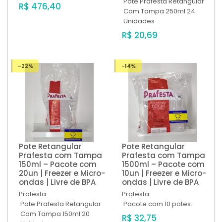
Pote Prafesta Retangular
R$ 476,40
Com Tampa 250ml 24
Unidades
R$ 20,69
-22%
-14%
Pote Retangular
Pote Retangular
Prafesta com Tampa
Prafesta com Tampa
150ml – Pacote com
1500ml – Pacote com
20un | Freezer e Micro-
10un | Freezer e Micro-
ondas | Livre de BPA
ondas | Livre de BPA
Prafesta
Prafesta
Pote Prafesta Retangular
Pacote com 10 potes.
Com Tampa 150ml 20
R$ 32,75