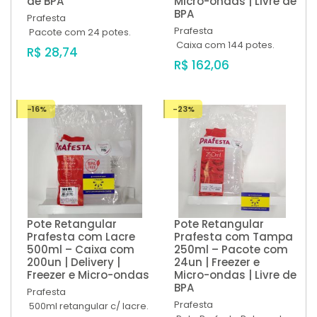
de BPA
Micro-ondas | Livre de
BPA
Prafesta
Prafesta
Pacote com 24 potes.
Caixa com 144 potes.
R$ 28,74
R$ 162,06
-16%
-23%
Pote Retangular
Pote Retangular
Prafesta com Lacre
Prafesta com Tampa
500ml – Caixa com
250ml – Pacote com
200un | Delivery |
24un | Freezer e
Freezer e Micro-ondas
Micro-ondas | Livre de
BPA
Prafesta
Prafesta
500ml retangular c/ lacre.