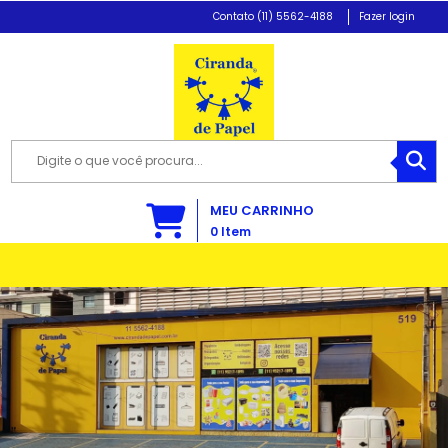
(11) 5562-4188
Fazer login
MEU CARRINHO
0
Item