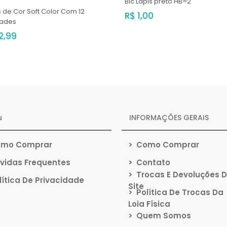
Bic
Lápis preto HB=2
s de Cor Soft Color Com 12
R$ 1,00
dades
2,99
u
INFORMAÇÕES GERAIS
mo Comprar
>
Como Comprar
vidas Frequentes
>
Contato
>
Trocas E Devoluções 
ítica De Privacidade
Site
>
Política De Trocas Da
Loja Física
>
Quem Somos