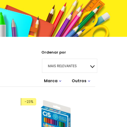
Ordenar por
MAIS RELEVANTES
Marca
MAIS VENDIDOS
Outros
Bic
Stabilo
Lançamentos
MENOR PREÇO
-23%
MAIOR PREÇO
A - Z