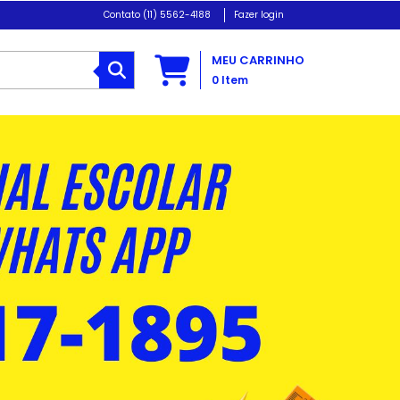
(11) 5562-4188
Fazer login
MEU CARRINHO
0
Item