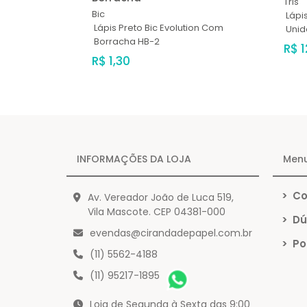
Tris
Bic
Lápi
Lápis Preto Bic Evolution Com
Uni
Borracha HB-2
R$ 1
R$ 1,30
INFORMAÇÕES DA LOJA
Men
>
Co
Av. Vereador João de Luca 519,
Vila Mascote. CEP 04381-000
>
Dú
evendas@cirandadepapel.com.br
>
Pol
(11) 5562-4188
(11) 95217-1895
Loja de Segunda à Sexta das 9:00