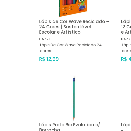
Lápis de Cor Wave Reciclado –
Lápi
24 Cores | Sustentável |
12 C
Escolar e Artístico
e Ar
BAZZE
BAZZ
Lápis De Cor Wave Reciclado 24
Lápi
cores
core
R$ 12,99
R$ 
Lápis Preto Bic Evolution c/
Lápi
Borracha