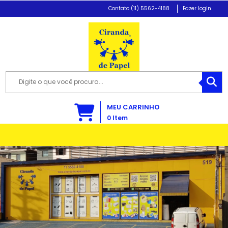
(11) 5562-4188
Fazer login
MEU CARRINHO
0
Item