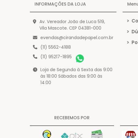
INFORMAÇÕES DA LOJA
Men
>
Co
Av. Vereador João de Luca 519,
Vila Mascote. CEP 04381-000
>
Dú
evendas@cirandadepapel.com.br
>
Pol
(11) 5562-4188
(11) 95217-1895
Loja de Segunda à Sexta das 9:00
às 18:00 Sábados das 9:00 às
14:00
RECEBEMOS POR