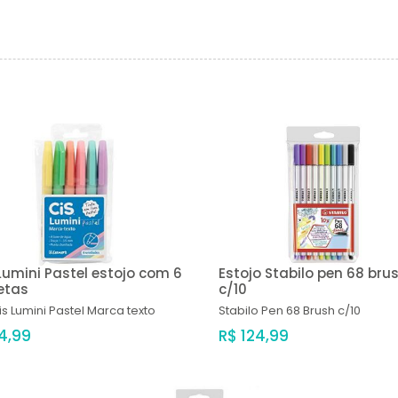
Lumini Pastel estojo com 6
Estojo Stabilo pen 68 bru
etas
c/10
is Lumini Pastel Marca texto
Stabilo
Pen 68 Brush c/10
14,99
R$ 124,99