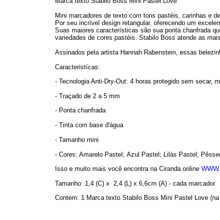
Marca texto Stabilo Boss Mini Pastel Love
Mini marcadores de texto com tons pastéis, carinhas e des
Por seu incrível design retangular, oferecendo um excele
Suas maiores características são sua ponta chanfrada q
variedades de cores pastéis. Stabilo Boss atende as mais
Assinados pela artista Hannah Rabenstein, essas belezin
Caracteristícas:
- Tecnologia Anti-Dry-Out: 4 horas protegido sem secar
- Traçado de 2 a 5 mm
- Ponta chanfrada
- Tinta com base d'água
- Tamanho mini
- Cores: Amarelo Pastel; Azul Pastel; Lilás Pastel; Pêsse
Isso e muito mais você encontra na Ciranda online
WWW.
Tamanho: 1,4 (C) x 2,4 (L) x 6,6cm (A) - cada marcador
Contem: 1 Marca texto Stabilo Boss Mini Pastel Love (na 