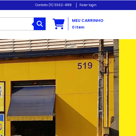
(11) 5562-4188
Fazer login
MEU CARRINHO
0
Item