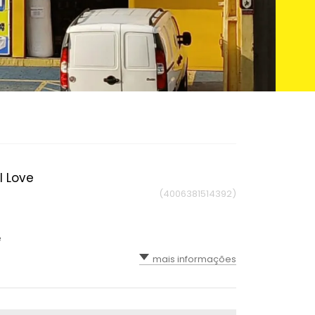
l Love
(4006381514392)
e
mais informações