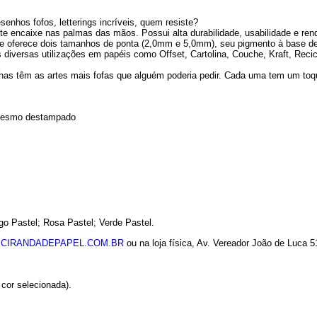
enhos fofos, letterings incríveis, quem resiste?
nte encaixe nas palmas das mãos. Possui alta durabilidade, usabilidade e ren
ue oferece dois tamanhos de ponta (2,0mm e 5,0mm), seu pigmento à base de
 diversas utilizações em papéis como Offset, Cartolina, Couche, Kraft, Recic
has têm as artes mais fofas que alguém poderia pedir. Cada uma tem um toq
, mesmo destampado
go Pastel; Rosa Pastel; Verde Pastel.
CIRANDADEPAPEL.COM.BR
ou na loja física, Av. Vereador João de Luca 5
cor selecionada).