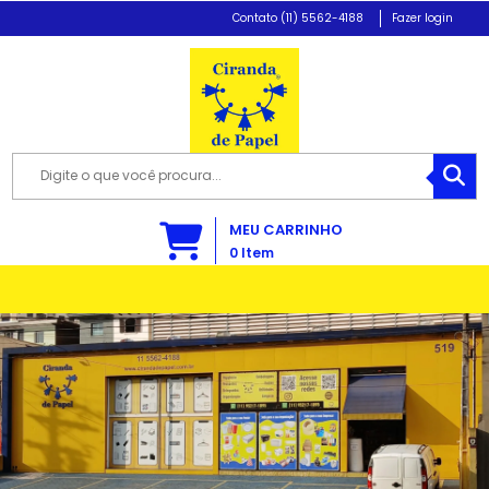
(11) 5562-4188
Fazer login
MEU CARRINHO
0
Item