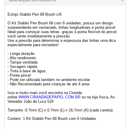
DESCRIÇÃO DO PRODUTO
Estojo Stabilo Pen 68 Brush c/6
O Kit Stabilo Pen Brush 68 com 6 unidades, possui um design
surpreendente em sextavado, linhas longitudinais e ponta pincel.
Ideal para começar suas letras: graças à ponta flexível do pincel,
você sente imediatamente a pressão.
Use a pressão para determinar a espessura das linhas uma dica
especialmente para iniciantes!
- Longa duração
- Alto rendimento
- Tampa ventilada
- Secagem rápida
- Tinta á base de água
- Ponta pincel
- Pode ser utilizada também no ambiente escolar
- Não Recomendado para crianças de até 4 anos
Isso e muito mais você encontra na Ciranda
online
WWW.CIRANDADEPAPEL.COM.BR
ou na loja física, Av.
Vereador João de Luca 519
Tamanho :0.7mm (C) x 0.7mm (L) x 16,7mm (A) (cada caneta)
Contem: 1 Kit Stabilo Pen 68 Brush com 6 Unidades.